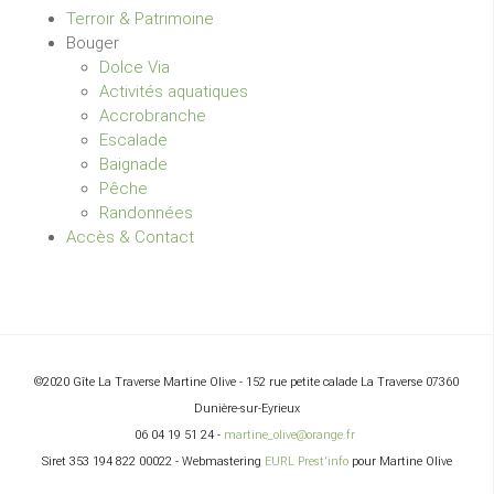
Terroir & Patrimoine
Bouger
Dolce Via
Activités aquatiques
Accrobranche
Escalade
Baignade
Pêche
Randonnées
Accès & Contact
©2020 Gîte La Traverse Martine
Olive - 152 rue petite calade La Traverse 07360
Dunière-sur-Eyrieux
06 04 19 51 24
-
martine_olive@orange.fr
Siret 353 194 822 00022 -
Webmastering
EURL Prest'info
pour Martine
Olive