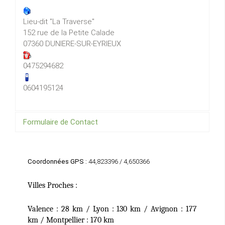
Lieu-dit "La Traverse"
152 rue de la Petite Calade
07360 DUNIERE-SUR-EYRIEUX
0475294682
0604195124
Formulaire de Contact
Envoyer un e-mail
Coordonnées GPS :
44,823396 / 4,650366
Villes Proches :
*
Champ requis
Valence : 28 km / Lyon : 130 km / Avignon : 177
km / Montpellier : 170 km
Nom
*