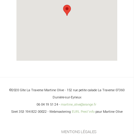
Envoyer une copie à votre adresse
(facultatif)
Captcha
*
©2020 Gîte La Traverse Martine
Olive - 152 rue petite calade La Traverse 07360
Dunière-sur-Eyrieux
ENVOYER
06 04 19 51 24
-
martine_olive@orange.fr
Siret 353 194 822 00022 -
Webmastering
EURL Prest'info
pour Martine
Olive
MENTIONS LÉGALES